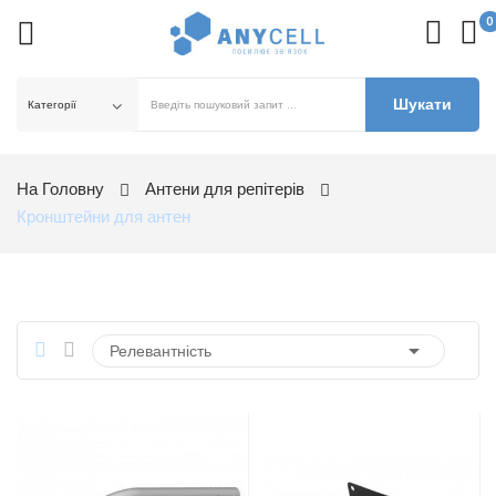
0
Шукати
На Головну
Антени для репітерів
Кронштейни для антен

Релевантність