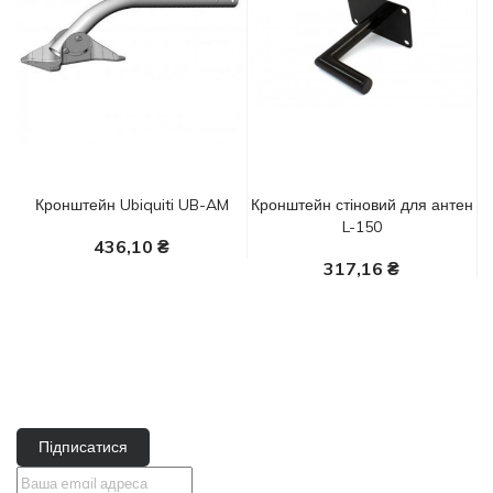
Кронштейн Ubiquiti UB-AM
Кронштейн стіновий для антен
L-150
436,10 ₴
317,16 ₴
У Кошик
У Кошик
Підписатися