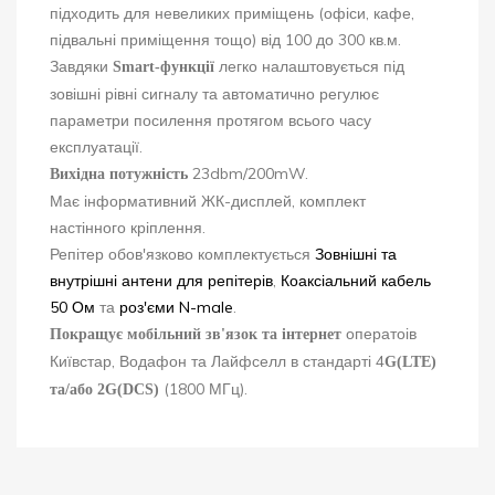
підходить для невеликих приміщень (офіси, кафе,
підвальні приміщення тощо) від 100 до 300 кв.м.
Завдяки
легко налаштовується під
Smart-функції
зовішні рівні сигналу та автоматично регулює
параметри посилення протягом всього часу
експлуатації.
23dbm/200mW.
Вихідна потужність
Має інформативний ЖК-дисплей, комплект
настінного кріплення.
Репітер обов'язково комплектується
Зовнішні та
внутрішні антени для репітерів
,
Коаксіальний кабель
50 Ом
та
роз'єми N-male
.
оператоів
Покращує мобільний зв'язок та інтернет
Київстар, Водафон та Лайфселл в стандарті 4
G(LTE)
(1800 МГц).
та/або 2G(DCS)