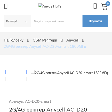
0
Шукати
ck
На Головну
GSM Репітери
Anycell
2G/4G репітер Anycell AC-D20-smart 1800МГц
Артикул:
AC-D20-smart
2G/4G репітер Anycell AC-D20-