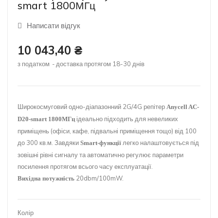
smart 1800МГц
Написати відгук
10 043,40 ₴
з податком
доставка протягом 18-30 днів
Широкосмуговий одно-діапазонний 2G/4G репітер
Anycell AC-
ідеально підходить для невеликих
D20-smart 1800МГц
приміщень (офіси, кафе, підвальні приміщення тощо) від 100
до 300 кв.м. Завдяки
легко налаштовується під
Smart-функції
зовішні рівні сигналу та автоматично регулює параметри
посилення протягом всього часу експлуатації.
20dbm/100mW.
Вихідна потужність
Колір