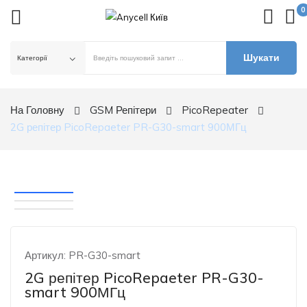
0
Шукати
ck
На Головну
GSM Репітери
PicoRepeater
2G репітер PicoRepaeter PR-G30-smart 900МГц
Артикул:
PR-G30-smart
2G репітер PicoRepaeter PR-G30-
smart 900МГц