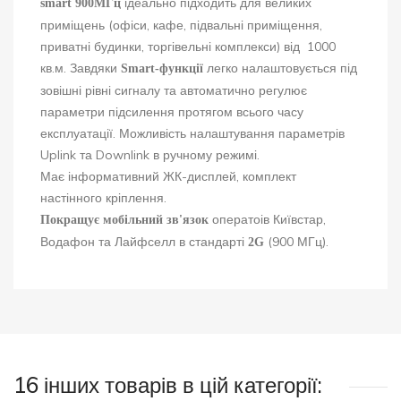
ідеально підходить для великих
smart 900МГц
приміщень (офіси, кафе, підвальні приміщення,
приватні будинки, торгівельні комплекси) від 1000
кв.м. Завдяки
легко налаштовується під
Smart-функції
зовішні рівні сигналу та автоматично регулює
параметри підсилення протягом всього часу
експлуатації. Можливість налаштування параметрів
Uplink та Downlink в ручному режимі.
Має інформативний ЖК-дисплей, комплект
настінного кріплення.
оператоів Київстар,
Покращує мобільний зв'язок
Водафон та Лайфселл в стандарті
(900 МГц).
2G
16 інших товарів в цій категорії: