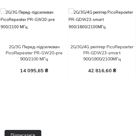
2G/3G Перед-підсилювач
2G/3G/4G репітер PicoRepaeter
PicoRepeater PR-GW20-pre
PR-GDW23-smart
900/2100 МГц
900/1800/2100МГц
14 095,65 ₴
42 816,60 ₴
У Кошик
У Кошик
Підписатися