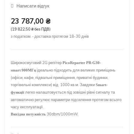
Написати відгук
23 787,00 ₴
(19 822,50 ₴ без ПДВ)
з податком
доставка протягом 18-30 днів
Широкосмуговий 2G репітер
PicoRepaeter PR-G30-
ідеально підходить для великих приміщень
smart 900МГц
(офіси, кафе, підвальні приміщення, приватні будинки,
торгівельні комплекси) від 1000 кв.м. Завдяки
Smart-
легко налаштовується під зовішні рівні сигналу та
функції
автоматично регулює параметри підсилення протягом всього
часу експлуатації.
30dbm/1000mW.
Вихідна потужність