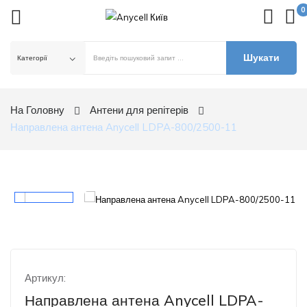
0
Шукати
ck
На Головну
Антени для репітерів
Направлена антена Anycell LDPA-800/2500-11
Артикул:
Направлена антена Anycell LDPA-