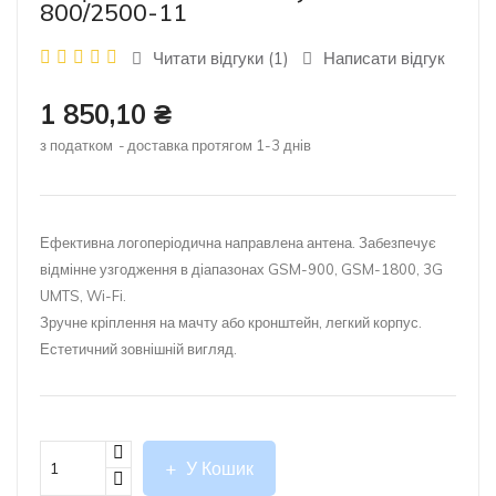
800/2500-11
Читати відгуки (
1
)
Написати відгук
1 850,10 ₴
з податком
доставка протягом 1-3 днів
Ефективна логоперіодична направлена антена. Забезпечує
відмінне
узгодження
в
діапазонах
GSM-900, GSM-1800, 3G
UMTS, Wi-Fi.
Зручне кріплення на мачту або кронштейн, легкий корпус.
Естетичний зовнішній вигляд.
У Кошик