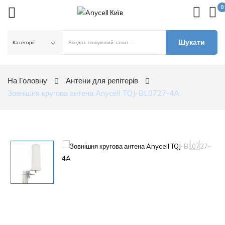
0
Шукати
ck
На Головну
Антени для репітерів
Зовнішня кругова антена Anycell TQJ-BL0727-4A