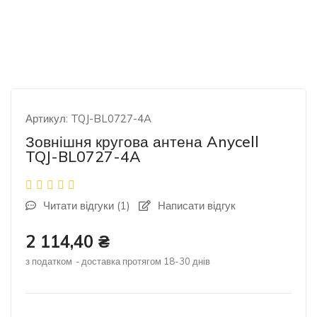
Артикул:
TQJ-BL0727-4A
Зовнішня кругова антена Anycell
TQJ-BL0727-4A
Читати відгуки (
1
)
Написати відгук
2 114,40 ₴
з податком
доставка протягом 18-30 днів