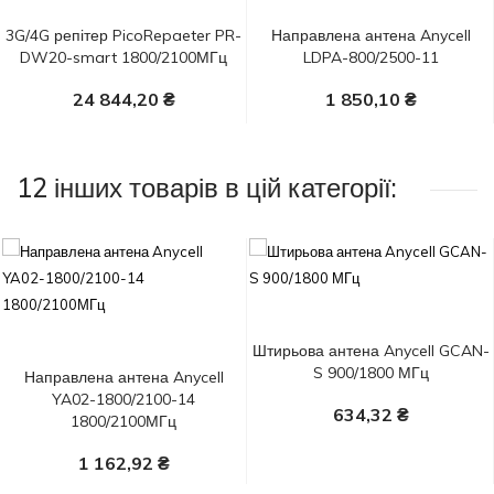
3G/4G репітер PicoRepaeter PR-
Направлена антена Anycell
DW20-smart 1800/2100МГц
LDPA-800/2500-11
24 844,20 ₴
1 850,10 ₴
У Кошик
У Кошик
12 інших товарів в цій категорії:
Штирьова антена Anycell GCAN-
S 900/1800 МГц
Направлена антена Anycell
YA02-1800/2100-14
634,32 ₴
1800/2100МГц
У Кошик
1 162,92 ₴