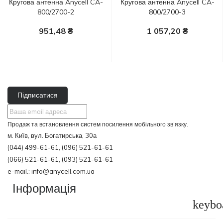
Кругова антенна Anycell CA-
Кругова антенна Anycell CA-
800/2700-2
800/2700-3
951,48 ₴
1 057,20 ₴
У Кошик
У Кошик
Підписатися
Продаж та встановлення систем посилення мобільного зв’язку.
м. Київ, вул. Богатирська, 30а
(044) 499-61-61, (096) 521-61-61
(066) 521-61-61, (093) 521-61-61
e-mail.: info@anycell.com.ua
Інформація
keybo