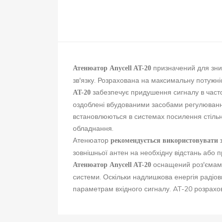
призначений для зниж
Атенюатор Anycell AT-20
зв'язку. Розрахована на максимальну потужні
забезпечує придушення сигналу в часто
AT-20
оздоблені вбудованими засобами регулювання
встановлюються в системах посилення стільн
обладнання.
Атенюатор
рекомендується використовувати з
зовнішньої антен на необхідну відстань або п
оснащений роз'ємами 
Атенюатор Anycell AT-20
системи. Оскільки надлишкова енергія радіо
параметрам вхідного сигналу. AT-20 розрахов