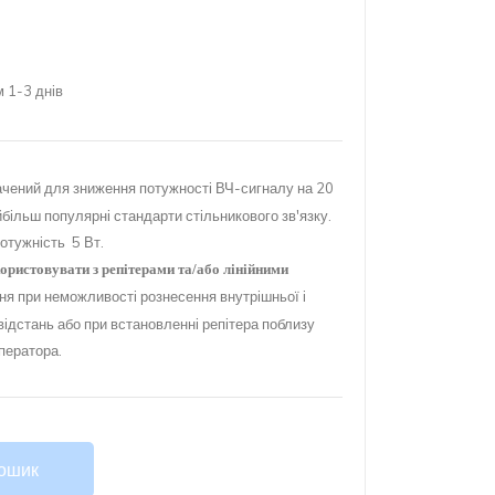
 1-3 днів
чений для зниження потужності ВЧ-сигналу на 20
більш популярні стандарти стільникового зв'язку.
отужність 5 Вт.
ористовувати з репітерами та/або лінійними
ня при неможливості рознесення внутрішньої і
відстань або при встановленні репітера поблизу
оператора.
Кошик