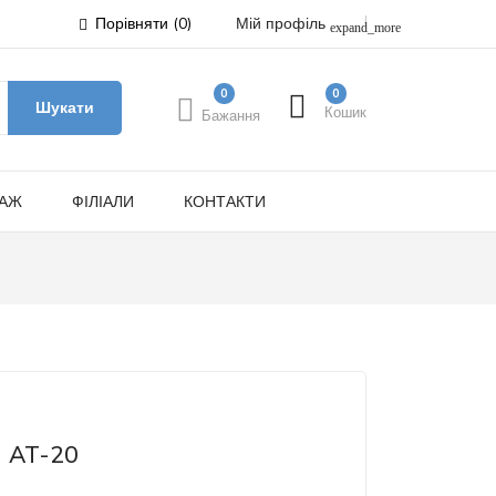
Порівняти (
0
)
Мій профіль
expand_more
0
0
Шукати
Кошик
Бажання
ДАЖ
ФІЛІАЛИ
КОНТАКТИ
l AT-20