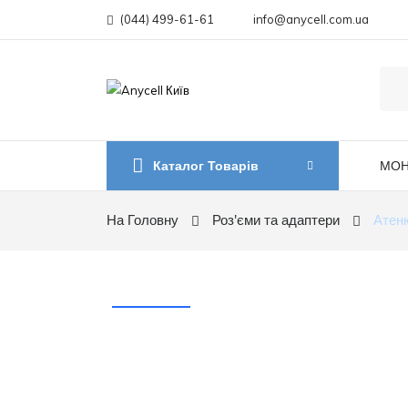
(044) 499-61-61
info@anycell.com.ua
Каталог Товарів
МОН
На Головну
Роз'єми та адаптери
Атен