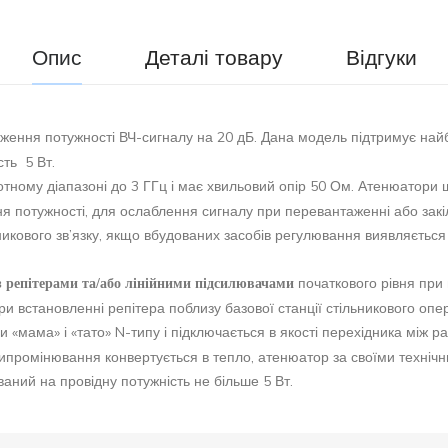
Опис
Деталі товару
Відгуки
ення потужності ВЧ-сигналу на 20 дБ. Дана модель підтримує найб
сть 5 Вт.
тному діапазоні до 3 ГГц і має хвильовий опір 50 Ом. Атенюатори 
 потужності, для ослаблення сигналу при перевантаженні або закі
икового зв’язку, якщо вбудованих засобів регулювання виявляєтьс
початкового рівня при 
 репітерами та/або лінійними підсилювачами
ри встановленні репітера поблизу базової станції стільникового оп
«мама» і «тато» N-типу і підключається в якості перехідника між 
випромінювання конвертується в тепло, атенюатор за своїми техніч
аний на провідну потужність не більше 5 Вт.