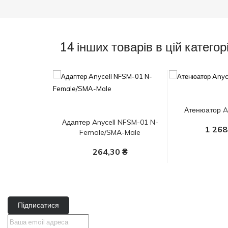
14 інших товарів в цій категорі
Атенюатор An
Адаптер Anycell NFSM-01 N-
1 268
Female/SMA-Male
У Ко
264,30 ₴
У Кошик
Підписатися