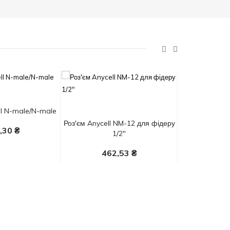
ll N-male/N-male
Роз'єм Anycell NM-12 для фідеру
Адаптер An
,30 ₴
1/2"
SMA-mal
Кошик
462,53 ₴
16
У Кошик
У