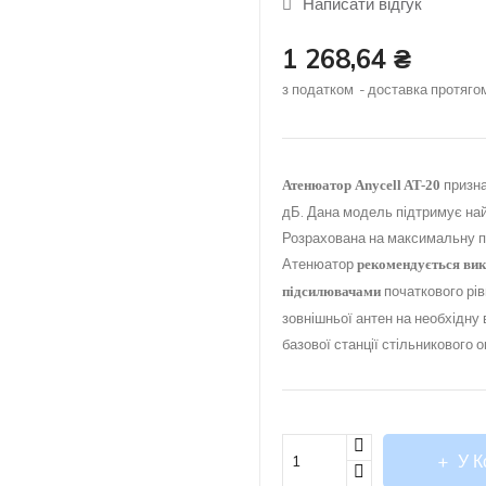
Написати відгук
1 268,64 ₴
з податком
доставка протягом
призна
Атенюатор Anycell AT-20
дБ. Дана модель підтримує най
Розрахована на максимальну п
Атенюатор
рекомендується вик
початкового рів
підсилювачами
зовнішньої антен на необхідну 
базової станції стільникового 
У 