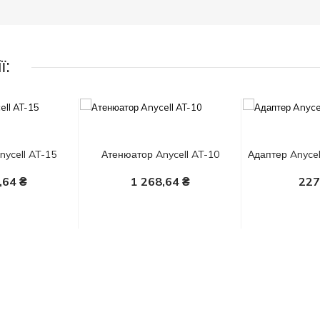
ї:
ycell AT-15
Атенюатор Anycell AT-10
Адаптер Anyce
,64 ₴
1 268,64 ₴
227
шик
У 