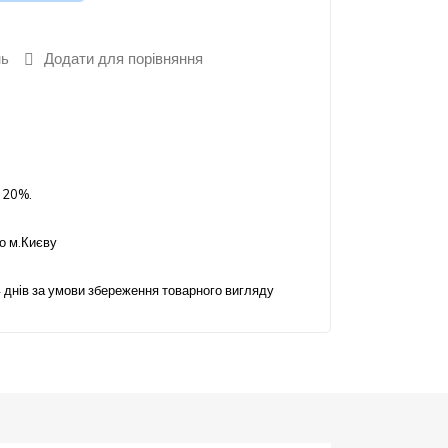
нь
Додати для порівняння
 20%.
о м.Києву
 днів за умови збереження товарного вигляду