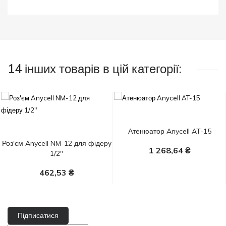
14 інших товарів в цій категорії:
Атенюатор Anycell AT-15
Роз'єм Anycell NM-12 для фідеру
1 268,64 ₴
1/2"
У Кошик
462,53 ₴
У Кошик
Підписатися