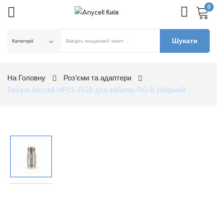
0
Шукати
На Головну
Роз'єми та адаптери
Роз'єм Anycell NF02-RG8 для кабелю RG-8 (збірний)