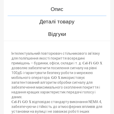
Опис
Деталі товару
Відгуки
Інтелектуальний повторювач стільникового зв'язку
для поліпшення якості покриття всередині
приміщень – будинки, офіси, склади і т. д.
Cel-Fi GO X
дозволяє забезпечити посилення сигналу на рівні
100дБ і гарантувати безпеку роботи з мережею
мобільного оператора.
використовує
GO X
запатентований алгоритм обробки сигналу для
забезпечення максимального охоплення покриття і
надання кращих характеристик передачі голосу і
даних.
відповідає стандарту виконання NEMA 4,
Cel-Fi GO X
забезпечуючи стійкість до атмосферних впливів для
установки на вулиці і не заважає роботі інших