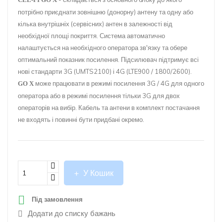
потрібно приєднати зовнішню (донорну) антену та одну або
кілька внутрішніх (сервісних) антен в залежності від
необхідної площі покриття. Система автоматично
налаштується на необхідного оператора зв'язку та обере
оптимальний показник посилення. Підсилювач підтримує всі
нові стандарти 3G (UMTS2100) і 4G (LTE900 / 1800/2600).
може працювати в режимі посилення 3G / 4G для одного
GO X
оператора або в режимі посилення тільки 3G для двох
операторів на вибір. Кабель та антени в комплект постачання
не входять і повинні бути придбані окремо.
У Кошик

Під замовлення
Додати до списку бажань